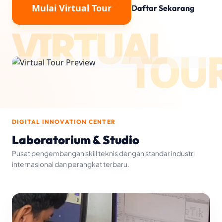
360
VIEW
Mulai Virtual Tour
Daftar Sekarang
VIRTUAL
IMMERSIVE ENVIRONMENT
TOU
DIGITAL INNOVATION CENTER
Laboratorium & Studio
Pusat pengembangan skill teknis dengan standar industri
internasional dan perangkat terbaru.