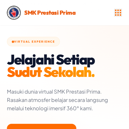
Lanjut ke Konten Utama
@keyframes loading { 0% { left: -50%; width: 50%; } 50% {
left: 25%; width: 75%; } 100% { left: 100%; width: 50%; } }
SMK Prestasi Prima
VIRTUAL EXPERIENCE
Jelajahi Setiap
Sudut Sekolah.
Masuki dunia virtual SMK Prestasi Prima.
Rasakan atmosfer belajar secara langsung
melalui teknologi imersif 360° kami.