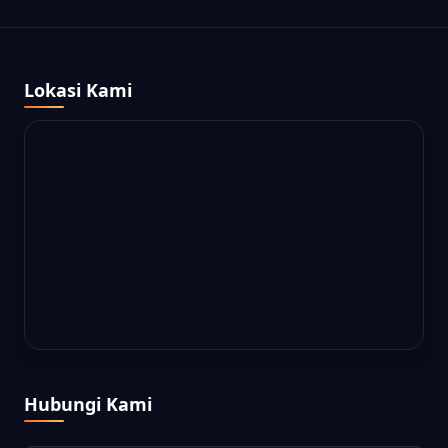
Lokasi Kami
AKSESIBILITAS
PERSONALISASI TAMPILAN ANDA
KONTRAS STANDARD
SPASI STANDARD
Hubungi Kami
TT
WARNA STANDARD
TEKS STANDARD
Nama Anda