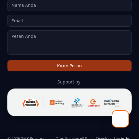
SOROT TAUTAN
ANIMASI DIJEDA
Email
Pesan Anda
DF
SEMBUNYIKAN GAMBAR
RAMAH DISLEKSIA
Kirim Pesan
KURSOR BESAR
TINGGI BARIS
Support by:
© 2026 SMK Prestasi
Oren Solution
v3.0
|
Developed by
Ardy