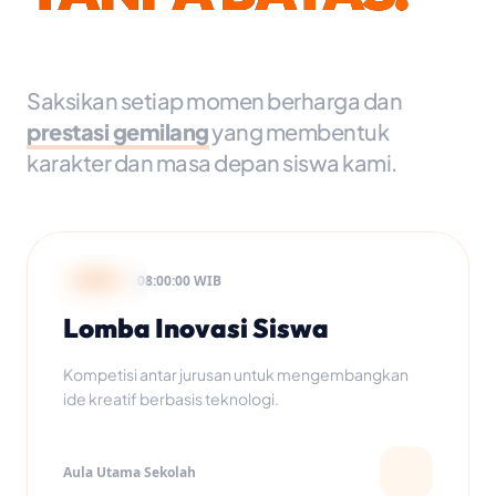
Saksikan setiap momen berharga dan
prestasi gemilang
yang membentuk
karakter dan masa depan siswa kami.
20
|
08:00:00 WIB
EVENT
OKT 2025
Lomba Inovasi Siswa
Kompetisi antar jurusan untuk mengembangkan
ide kreatif berbasis teknologi.
Aula Utama Sekolah