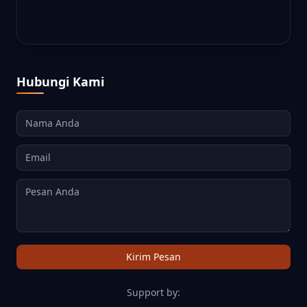
KONTRAS STANDARD
SPASI STANDARD
Hubungi Kami
TT
WARNA STANDARD
TEKS STANDARD
Nama Anda
SOROT TAUTAN
ANIMASI DIJEDA
Email
Pesan Anda
DF
SEMBUNYIKAN GAMBAR
RAMAH DISLEKSIA
Kirim Pesan
KURSOR BESAR
TINGGI BARIS
Support by: